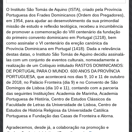
O Instituto São Tomás de Aquino (ISTA), criado pela Província
Portuguesa dos Frades Dominicanos (Ordem dos Pregadores),
em 1954, para ajudar ao desenvolvimento da sua primordial
missão de estudo e reflexão teológica, recebeu a incumbência
de promover a comemoração do VIII centenário da fundação
do primeiro convento dominicano em Portugal (1218), bem
como assinalar o VI centenário da ereção canónica da
Província Dominicana em Portugal (1418). Dada a relevância
destas datas, o Instituto São Tomás de Aquino decidiu assinalá-
las com um conjunto de eventos culturais, nomeadamente a
realização de um Colóquio intitulado RASTOS DOMINICANOS:
DE PORTUGAL PARA O MUNDO. 600 ANOS DA PROVÍNCIA
PORTUGUESA, que acontecerá nos dias 9, 10 e 11 de outubro
de 2018, no Palácio Fronteira (dia 9) e no Convento de São
Domingos de Lisboa (dia 10 e 11), contando com a parceria
das seguintes Instituições: Academia de Marinha, Academia
Portuguesa de História, Centro de Estudos Clássicos da
Faculdade de Letras da Universidade de Lisboa, Centro de
Estudos de História Religiosa da Universidade Católica
Portuguesa e Fundação das Casas de Fronteira e Alorna.
Agradecemos, desde já, a colaboração na promoção e