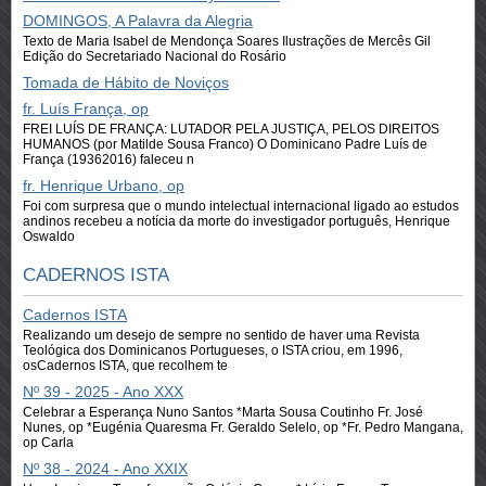
DOMINGOS, A Palavra da Alegria
Texto de Maria Isabel de Mendonça Soares Ilustrações de Mercês Gil
Edição do Secretariado Nacional do Rosário
Tomada de Hábito de Noviços
fr. Luís França, op
FREI LUÍS DE FRANÇA: LUTADOR PELA JUSTIÇA, PELOS DIREITOS
HUMANOS (por Matilde Sousa Franco) O Dominicano Padre Luís de
França (1936­2016) faleceu n
fr. Henrique Urbano, op
Foi com surpresa que o mundo intelectual internacional ligado ao estudos
andinos recebeu a notícia da morte do investigador português, Henrique
Oswaldo
CADERNOS ISTA
Cadernos ISTA
Realizando um desejo de sempre no sentido de haver uma Revista
Teológica dos Dominicanos Portugueses, o ISTA criou, em 1996,
osCadernos ISTA, que recolhem te
Nº 39 - 2025 - Ano XXX
Celebrar a Esperança Nuno Santos *Marta Sousa Coutinho Fr. José
Nunes, op *Eugénia Quaresma Fr. Geraldo Selelo, op *Fr. Pedro Mangana,
op Carla
Nº 38 - 2024 - Ano XXIX