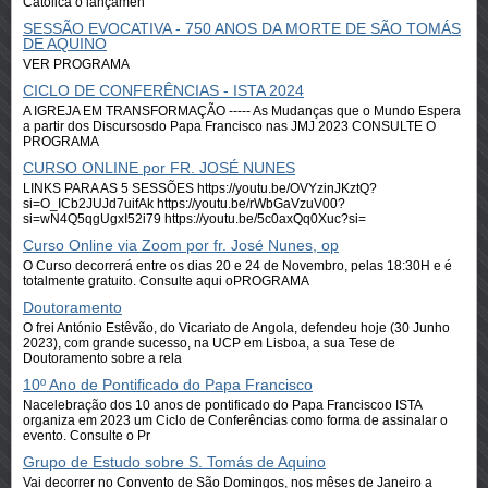
Católica o lançamen
SESSÃO EVOCATIVA - 750 ANOS DA MORTE DE SÃO TOMÁS
DE AQUINO
VER PROGRAMA
CICLO DE CONFERÊNCIAS - ISTA 2024
A IGREJA EM TRANSFORMAÇÃO ----- As Mudanças que o Mundo Espera
a partir dos Discursosdo Papa Francisco nas JMJ 2023 CONSULTE O
PROGRAMA
CURSO ONLINE por FR. JOSÉ NUNES
LINKS PARA AS 5 SESSÕES https://youtu.be/OVYzinJKztQ?
si=O_ICb2JUJd7uifAk https://youtu.be/rWbGaVzuV00?
si=wN4Q5qgUgxI52i79 https://youtu.be/5c0axQq0Xuc?si=
Curso Online via Zoom por fr. José Nunes, op
O Curso decorrerá entre os dias 20 e 24 de Novembro, pelas 18:30H e é
totalmente gratuito. Consulte aqui oPROGRAMA
Doutoramento
O frei António Estêvão, do Vicariato de Angola, defendeu hoje (30 Junho
2023), com grande sucesso, na UCP em Lisboa, a sua Tese de
Doutoramento sobre a rela
10º Ano de Pontificado do Papa Francisco
Nacelebração dos 10 anos de pontificado do Papa Franciscoo ISTA
organiza em 2023 um Ciclo de Conferências como forma de assinalar o
evento. Consulte o Pr
Grupo de Estudo sobre S. Tomás de Aquino
Vai decorrer no Convento de São Domingos, nos mêses de Janeiro a