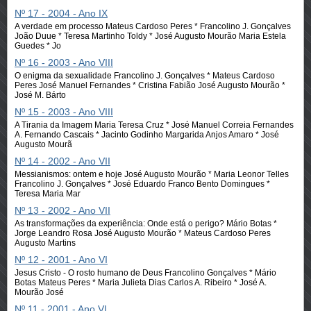
Nº 17 - 2004 - Ano IX
A verdade em processo Mateus Cardoso Peres * Francolino J. Gonçalves
João Duue * Teresa Martinho Toldy * José Augusto Mourão Maria Estela
Guedes * Jo
Nº 16 - 2003 - Ano VIII
O enigma da sexualidade Francolino J. Gonçalves * Mateus Cardoso
Peres José Manuel Fernandes * Cristina Fabião José Augusto Mourão *
José M. Bárto
Nº 15 - 2003 - Ano VIII
A Tirania da Imagem Maria Teresa Cruz * José Manuel Correia Fernandes
A. Fernando Cascais * Jacinto Godinho Margarida Anjos Amaro * José
Augusto Mourã
Nº 14 - 2002 - Ano VII
Messianismos: ontem e hoje José Augusto Mourão * Maria Leonor Telles
Francolino J. Gonçalves * José Eduardo Franco Bento Domingues *
Teresa Maria Mar
Nº 13 - 2002 - Ano VII
As transformações da experiência: Onde está o perigo? Mário Botas *
Jorge Leandro Rosa José Augusto Mourão * Mateus Cardoso Peres
Augusto Martins
Nº 12 - 2001 - Ano VI
Jesus Cristo - O rosto humano de Deus Francolino Gonçalves * Mário
Botas Mateus Peres * Maria Julieta Dias Carlos A. Ribeiro * José A.
Mourão José
Nº 11 - 2001 - Ano VI