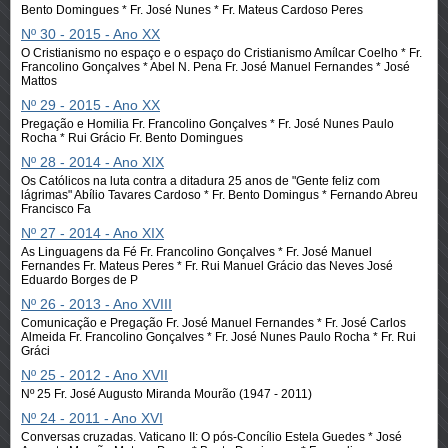
Bento Domingues * Fr. José Nunes * Fr. Mateus Cardoso Peres
Nº 30 - 2015 - Ano XX
O Cristianismo no espaço e o espaço do Cristianismo Amílcar Coelho * Fr.
Francolino Gonçalves * Abel N. Pena Fr. José Manuel Fernandes * José
Mattos
Nº 29 - 2015 - Ano XX
Pregação e Homilia Fr. Francolino Gonçalves * Fr. José Nunes Paulo
Rocha * Rui Grácio Fr. Bento Domingues
Nº 28 - 2014 - Ano XIX
Os Católicos na luta contra a ditadura 25 anos de "Gente feliz com
lágrimas" Abílio Tavares Cardoso * Fr. Bento Domingus * Fernando Abreu
Francisco Fa
Nº 27 - 2014 - Ano XIX
As Linguagens da Fé Fr. Francolino Gonçalves * Fr. José Manuel
Fernandes Fr. Mateus Peres * Fr. Rui Manuel Grácio das Neves José
Eduardo Borges de P
Nº 26 - 2013 - Ano XVIII
Comunicação e Pregação Fr. José Manuel Fernandes * Fr. José Carlos
Almeida Fr. Francolino Gonçalves * Fr. José Nunes Paulo Rocha * Fr. Rui
Gráci
Nº 25 - 2012 - Ano XVII
Nº 25 Fr. José Augusto Miranda Mourão (1947 - 2011)
Nº 24 - 2011 - Ano XVI
Conversas cruzadas. Vaticano II: O pós-Concílio Estela Guedes * José