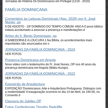
Jornadas de História Os Dominicanos em Portugal (1216 - 2016)
FAMÍLIA DOMINICANA
Comentário às Leituras Dominicais (Ago. 2026) por fr. José
Nunes, op
9 DE AGOSTO - 19º DOMINGO DO TEMPO COMUM- ANO A O povo bíblico
estava acostumado a associar a presença e manifestações d
Artigo do fr. Bento Domingues, op
A SABEDORIA E A LOUCURA 1.Na Bíblia, os acontecimentos mais
importantes são anunciados em s
JORNADAS DA FAMÍLIA DOMINICANA - 2024
VER FOTOS
Presença Dominicana em Angola
Novo vídeo com o testemunho do Fr. José Nunes, OP nos 40 anos da
presença dominicana em Angola (Waku-Kungo).
JORNADAS DA FAMÍLIA DOMINICANA - 2022
VER FOTOS
Exposição de Arquitectura
EXPOSIÇÃO 'Dominicanos: Arte e Arquitectura Portuguesa. Diálogos com
a modernidade' A inauguração ocorrerá no dia 14 de Abril, às 16h:00, no
Convento d
Clausura do Jubileu OP
Fotos Conferências Timothy Radcliffe