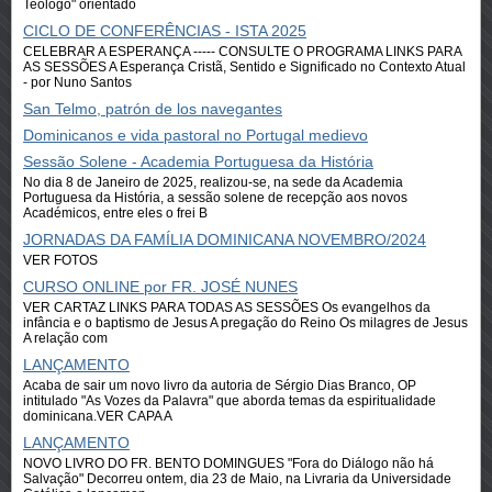
Teólogo" orientado
CICLO DE CONFERÊNCIAS - ISTA 2025
CELEBRAR A ESPERANÇA ----- CONSULTE O PROGRAMA LINKS PARA
AS SESSÕES A Esperança Cristã, Sentido e Significado no Contexto Atual
- por Nuno Santos
San Telmo, patrón de los navegantes
Dominicanos e vida pastoral no Portugal medievo
Sessão Solene - Academia Portuguesa da História
No dia 8 de Janeiro de 2025, realizou-se, na sede da Academia
Portuguesa da História, a sessão solene de recepção aos novos
Académicos, entre eles o frei B
JORNADAS DA FAMÍLIA DOMINICANA NOVEMBRO/2024
VER FOTOS
CURSO ONLINE por FR. JOSÉ NUNES
VER CARTAZ LINKS PARA TODAS AS SESSÕES Os evangelhos da
infância e o baptismo de Jesus A pregação do Reino Os milagres de Jesus
A relação com
LANÇAMENTO
Acaba de sair um novo livro da autoria de Sérgio Dias Branco, OP
intitulado "As Vozes da Palavra" que aborda temas da espiritualidade
dominicana.VER CAPA A
LANÇAMENTO
NOVO LIVRO DO FR. BENTO DOMINGUES "Fora do Diálogo não há
Salvação" Decorreu ontem, dia 23 de Maio, na Livraria da Universidade