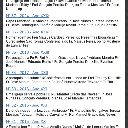
Uma Igreja em Transformação Octávio Carmo * Lívia Franco Teresa
Martinho Toldy * Frei Gonçalo Pereira Diniz, op Teresa Messias * Fr. José
Nunes, op
Nº 37 - 2024 - Ano XXIX
Papa Francisco 10 Anos de Pontificado Fr. José Nunes * Teresa Messias
Fr. Bento Domingues * António Marujo Khalid Jamal * Fr. Junito Baptista
Nº 36 - 2023 - Ano XXVIII
Homenagem ao Frei Mateus Cardoso Peres, op Resenhas Biográficas *
Curso sobre São Tomás Conferência do Fr. Mateus Peres, op no Mosteiro
do Lumiar Tes
Nº 35 - 2018 - Ano XXIII
Provocações à Fé Fr. Rui Manuel Grácio das Neves * Adriano Moreira Fr.
José Nunes * Eduardo Bento * Fr. Gonçalo Pereira Diniz Ilse Everlien
Berard
Nº 34 - 2017 - Ano XXII
A paróquia tem futuro? &Conferências em Lisboa de Frei Timothy Radcliffe
Fr. José Manuel Fernandes * Fr. José Nunes Alfredo Teixeira * Fr. Tim
Nº 33 - 2016 - Ano XXI
Uma Igreja serva e pobre Fr. Rui Manuel Grácio das Neves * Fr. José
Nunes Fr. Gonçalo Pereira Dinis * Fr. José Manuel Fernandes
Nº 32 - 2016 - Ano XXI
De onde nos vem a Luz Juan Ambrósio * Fr. Francolino Gonçalves Teresa
Messias * Joaquim Félix de Carvalho Fr. Rui Manuel Grácio das Neves
Nº 31 - 2015 - Ano XX
A Família tem Futuro? Maria Amália Nunes * Moisés de Lemos Martins Fr.