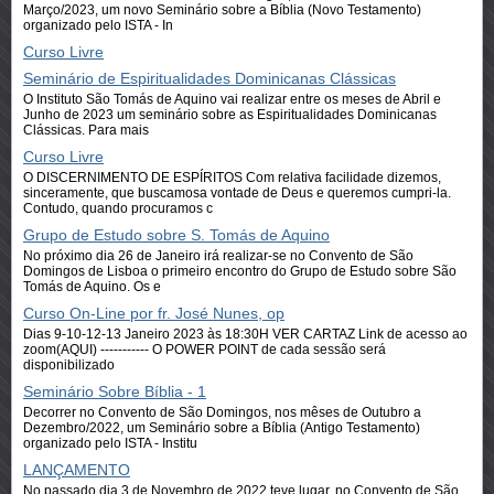
Março/2023, um novo Seminário sobre a Bíblia (Novo Testamento)
organizado pelo ISTA - In
Curso Livre
Seminário de Espiritualidades Dominicanas Clássicas
O Instituto São Tomás de Aquino vai realizar entre os meses de Abril e
Junho de 2023 um seminário sobre as Espiritualidades Dominicanas
Clássicas. Para mais
Curso Livre
O DISCERNIMENTO DE ESPÍRITOS Com relativa facilidade dizemos,
sinceramente, que buscamosa vontade de Deus e queremos cumpri-la.
Contudo, quando procuramos c
Grupo de Estudo sobre S. Tomás de Aquino
No próximo dia 26 de Janeiro irá realizar-se no Convento de São
Domingos de Lisboa o primeiro encontro do Grupo de Estudo sobre São
Tomás de Aquino. Os e
Curso On-Line por fr. José Nunes, op
Dias 9-10-12-13 Janeiro 2023 às 18:30H VER CARTAZ Link de acesso ao
zoom(AQUI) ----------- O POWER POINT de cada sessão será
disponibilizado
Seminário Sobre Bíblia - 1
Decorrer no Convento de São Domingos, nos mêses de Outubro a
Dezembro/2022, um Seminário sobre a Bíblia (Antigo Testamento)
organizado pelo ISTA - Institu
LANÇAMENTO
No passado dia 3 de Novembro de 2022 teve lugar, no Convento de São