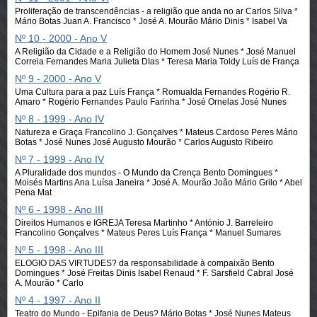
Proliferação de transcendências - a religião que anda no ar Carlos Silva *
Mário Botas Juan A. Francisco * José A. Mourão Mário Dinis * Isabel Va
Nº 10 - 2000 - Ano V
A Religião da Cidade e a Religião do Homem José Nunes * José Manuel
Correia Fernandes Maria Julieta DIas * Teresa Maria Toldy Luís de França
Nº 9 - 2000 - Ano V
Uma Cultura para a paz Luís França * Romualda Fernandes Rogério R.
Amaro * Rogério Fernandes Paulo Farinha * José Ornelas José Nunes
Nº 8 - 1999 - Ano IV
Natureza e Graça Francolino J. Gonçalves * Mateus Cardoso Peres Mário
Botas * José Nunes José Augusto Mourão * Carlos Augusto Ribeiro
Nº 7 - 1999 - Ano IV
A Pluralidade dos mundos - O Mundo da Crença Bento Domingues *
Moisés Martins Ana Luísa Janeira * José A. Mourão João Mário Grilo * Abel
Pena Mat
Nº 6 - 1998 - Ano III
Direitos Humanos e IGREJA Teresa Martinho * António J. Barreleiro
Francolino Gonçalves * Mateus Peres Luís França * Manuel Sumares
Nº 5 - 1998 - Ano III
ELOGIO DAS VIRTUDES? da responsabilidade à compaixão Bento
Domingues * José Freitas Dinis Isabel Renaud * F. Sarsfield Cabral José
A. Mourão * Carlo
Nº 4 - 1997 - Ano II
Teatro do Mundo - Epifania de Deus? Mário Botas * José Nunes Mateus