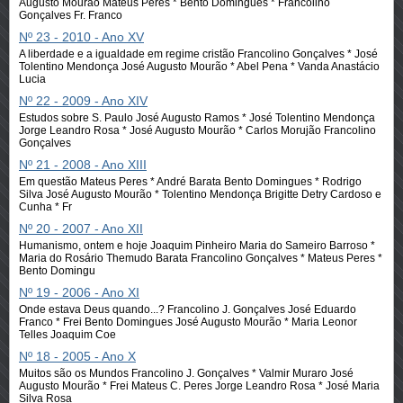
Augusto Mourão Mateus Peres * Bento Domingues * Francolino
Gonçalves Fr. Franco
Nº 23 - 2010 - Ano XV
A liberdade e a igualdade em regime cristão Francolino Gonçalves * José
Tolentino Mendonça José Augusto Mourão * Abel Pena * Vanda Anastácio
Lucia
Nº 22 - 2009 - Ano XIV
Estudos sobre S. Paulo José Augusto Ramos * José Tolentino Mendonça
Jorge Leandro Rosa * José Augusto Mourão * Carlos Morujão Francolino
Gonçalves
Nº 21 - 2008 - Ano XIII
Em questão Mateus Peres * André Barata Bento Domingues * Rodrigo
Silva José Augusto Mourão * Tolentino Mendonça Brigitte Detry Cardoso e
Cunha * Fr
Nº 20 - 2007 - Ano XII
Humanismo, ontem e hoje Joaquim Pinheiro Maria do Sameiro Barroso *
Maria do Rosário Themudo Barata Francolino Gonçalves * Mateus Peres *
Bento Domingu
Nº 19 - 2006 - Ano XI
Onde estava Deus quando...? Francolino J. Gonçalves José Eduardo
Franco * Frei Bento Domingues José Augusto Mourão * Maria Leonor
Telles Joaquim Coe
Nº 18 - 2005 - Ano X
Muitos são os Mundos Francolino J. Gonçalves * Valmir Muraro José
Augusto Mourão * Frei Mateus C. Peres Jorge Leandro Rosa * José Maria
Silva Rosa